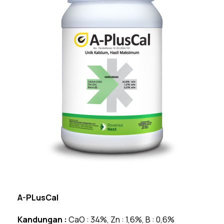
A-PLusCal
Kandungan :
CaO : 34%, Zn : 1,6%, B : 0,6%