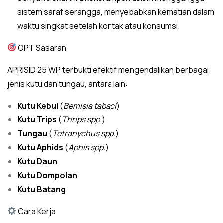
sistem saraf serangga, menyebabkan kematian dalam
waktu singkat setelah kontak atau konsumsi.
OPT Sasaran
APRISID 25 WP terbukti efektif mengendalikan berbagai
jenis kutu dan tungau, antara lain:
Kutu Kebul
(
Bemisia tabaci
)
Kutu Trips
(
Thrips spp.
)
Tungau
(
Tetranychus spp.
)
Kutu Aphids
(
Aphis spp.
)
Kutu Daun
Kutu Dompolan
Kutu Batang
Cara Kerja