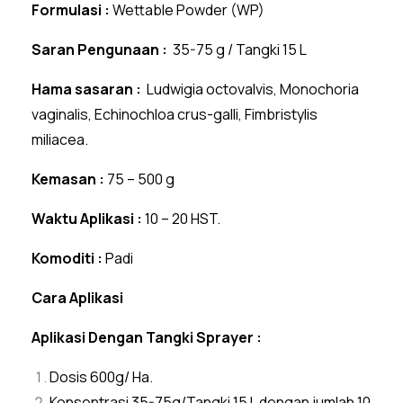
Formulasi :
Wettable Powder (WP)
Saran Pengunaan :
35-75 g / Tangki 15 L
Hama sasaran :
Ludwigia octovalvis, Monochoria
vaginalis, Echinochloa crus-galli, Fimbristylis
miliacea.
Kemasan :
75 – 500 g
Waktu Aplikasi :
10 – 20 HST.
Komoditi :
Padi
Cara Aplikasi
Aplikasi Dengan Tangki Sprayer :
Dosis 600g/ Ha.
Konsentrasi 35-75g/Tangki 15 L dengan jumlah 10