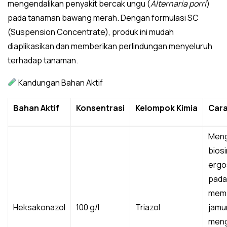
mengendalikan penyakit bercak ungu (
Alternaria porri
)
pada tanaman bawang merah. Dengan formulasi SC
(Suspension Concentrate), produk ini mudah
diaplikasikan dan memberikan perlindungan menyeluruh
terhadap tanaman.
Kandungan Bahan Aktif
Bahan Aktif
Konsentrasi
Kelompok Kimia
Cara
Men
biosi
ergo
pada
memb
Heksakonazol
100 g/l
Triazol
jamur
meng