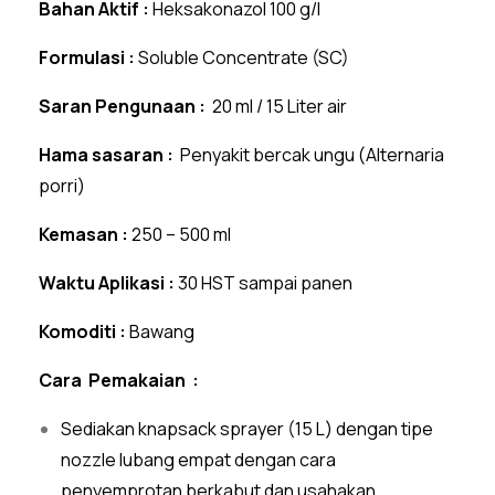
Bahan Aktif :
Heksakonazol 100 g/l
Formulasi :
Soluble Concentrate (SC)
Saran Pengunaan :
20 ml / 15 Liter air
Hama sasaran :
Penyakit bercak ungu (Alternaria
porri)
Kemasan :
250 – 500 ml
Waktu Aplikasi :
30 HST sampai panen
Komoditi :
Bawang
Cara Pemakaian :
Sediakan knapsack sprayer (15 L) dengan tipe
nozzle lubang empat dengan cara
penyemprotan berkabut dan usahakan