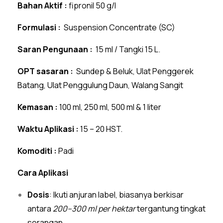
Bahan Aktif :
fipronil 50 g/l
Formulasi :
Suspension Concentrate (SC)
Saran Pengunaan :
15 ml / Tangki 15 L.
OPT sasaran :
Sundep & Beluk, Ulat Penggerek
Batang, Ulat Penggulung Daun, Walang Sangit
Kemasan :
100 ml, 250 ml, 500 ml & 1 liter
Waktu Aplikasi :
15 – 20 HST.
Komoditi :
Padi
Cara Aplikasi
Dosis
: Ikuti anjuran label, biasanya berkisar
antara
200–300 ml per hektar
tergantung tingkat
serangan.