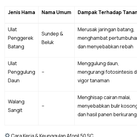
Jenis Hama
Nama Umum
Dampak Terhadap Tana
Ulat
Merusak jaringan batang,
Sundep &
Penggerek
menghambat pertumbuha
Beluk
Batang
dan menyebabkan rebah
Ulat
Menggulung daun,
Penggulung
–
mengurangi fotosintesis 
Daun
vigor tanaman
Menghisap cairan malai,
Walang
–
menyebabkan bulir koson
Sangit
dan hasil panen berkurang
Cara Kerja & Keunggulan Afonil 50 SC